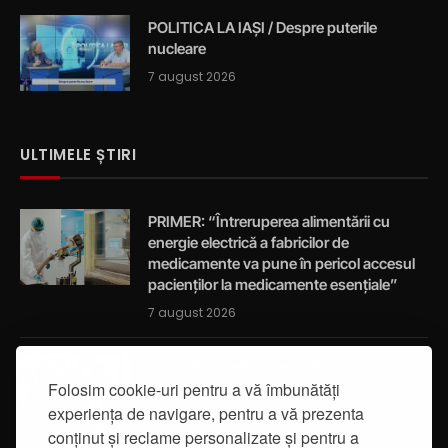
POLITICA LA IAȘI / Despre puterile
nucleare
7 august 2026
ULTIMELE ȘTIRI
PRIMER: “Întreruperea alimentării cu
energie electrică a fabricilor de
medicamente va pune în pericol accesul
pacienților la medicamente esențiale”
7 august 2026
Activități de educație pentru promovarea
Folosim cookie-uri pentru a vă îmbunătăți
integrității
experiența de navigare, pentru a vă prezenta
7 august 2026
conținut și reclame personalizate și pentru a