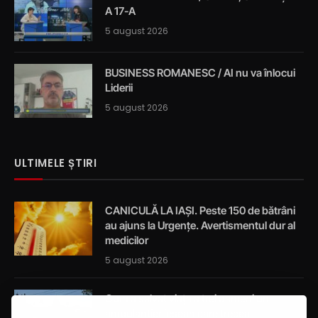
A 17-A
5 august 2026
BUSINESS ROMANESC / AI nu va înlocui
Liderii
5 august 2026
ULTIMELE ȘTIRI
CANICULĂ LA IAȘI. Peste 150 de bătrâni
au ajuns la Urgențe. Avertismentul dur al
medicilor
5 august 2026
Cum a salvat viața a trei oameni un
ambulanțier ieșean care trecea