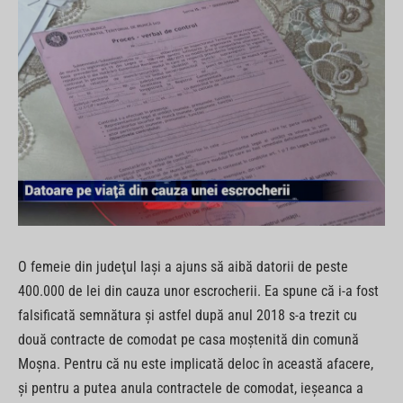
O femeie din judeţul Iaşi a ajuns să aibă datorii de peste
400.000 de lei din cauza unor escrocherii. Ea spune că i-a fost
falsificată semnătura şi astfel după anul 2018 s-a trezit cu
două contracte de comodat pe casa moştenită din comună
Moşna. Pentru că nu este implicată deloc în această afacere,
şi pentru a putea anula contractele de comodat, ieşeanca a