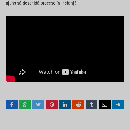
ajuns să deschidă procese în instanţă.
Facebook
WhatsApp
Twitter
Pinterest
LinkedIn
Reddit
Tumblr
Email
Tele