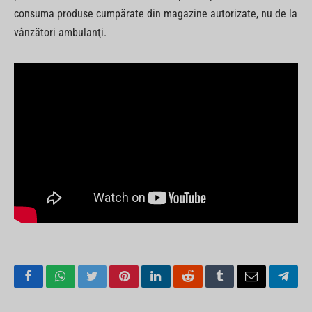
consuma produse cumpărate din magazine autorizate, nu de la
vânzători ambulanţi.
Facebook
WhatsApp
Twitter
Pinterest
LinkedIn
Reddit
Tumblr
Email
Tele