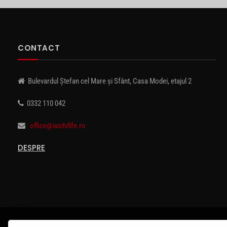
CONTACT
Bulevardul Ștefan cel Mare și Sfânt, Casa Modei, etajul 2
0332 110 042
office@iasitvlife.ro
DESPRE