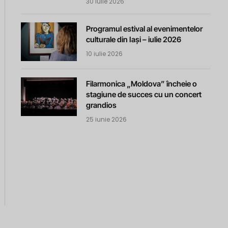
30 iulie 2026
Programul estival al evenimentelor
culturale din Iași – iulie 2026
10 iulie 2026
Filarmonica „Moldova” încheie o
stagiune de succes cu un concert
grandios
25 iunie 2026
m