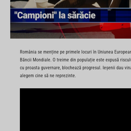
România se menține pe primele locuri în Uniunea Europeană
Băncii Mondiale. O treime din populație este expusă risculu
cu proasta guvernare, blochează progresul. Ieșenii dau vina 
alegem cine să ne reprezinte.