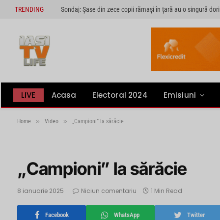
TRENDING
LIVE
Acasa
Electoral 2024
Emisiuni
»
»
Home
Video
„Campioni” la sărăcie
„Campioni” la sărăcie
8 ianuarie 2025
Niciun comentariu
1 Min Read
Facebook
WhatsApp
Twitter