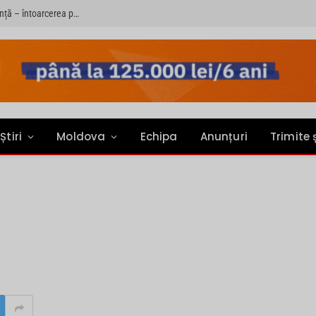
Sondaj: Șase din zece copii rămași în țară au o singură dorință – întoarcerea părinților acasă
Știri
Moldova
Echipa
Anunțuri
Trimite 