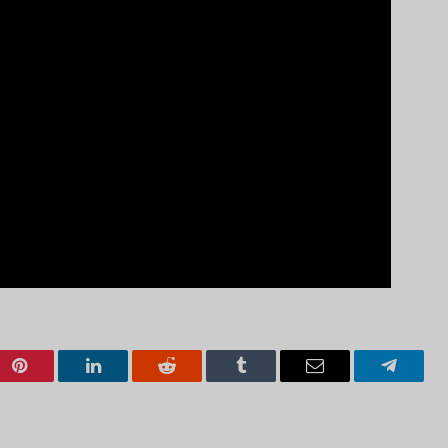
Pinterest
LinkedIn
Reddit
Tumblr
Email
Telegra