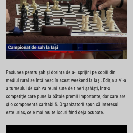
Pasiunea pentru şah şi dorinţa de a-i sprijini pe copiii din
mediul rural se întâlnesc în acest weekend la Iaşi. Ediţia a VI-a
a turneului de şah va reuni sute de tineri şahişti, într-o
competiţie care pune la bătaie premii importante, dar care are
şi o componentă caritabilă. Organizatorii spun că interesul
este uriaş, cele mai multe locuri fiind deja ocupate.