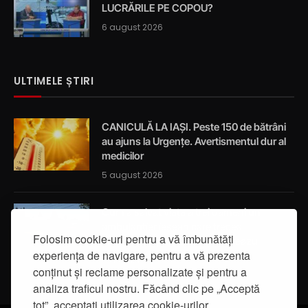
LUCRĂRILE PE COPOU?
6 august 2026
ULTIMELE ȘTIRI
CANICULĂ LA IAȘI. Peste 150 de bătrâni
au ajuns la Urgențe. Avertismentul dur al
medicilor
5 august 2026
Cum a salvat viața a trei oameni un
ambulanțier ieșean care trecea
Folosim cookie-uri pentru a vă îmbunătăți
întâmplător prin localitatea Breazu
experiența de navigare, pentru a vă prezenta
5 august 2026
conținut și reclame personalizate și pentru a
analiza traficul nostru. Făcând clic pe „Acceptă
tot”, acceptați utilizarea cookie-urilor.