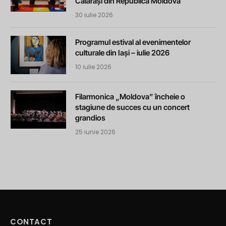
Călărași din Republica Moldova
30 iulie 2026
Programul estival al evenimentelor
culturale din Iași – iulie 2026
10 iulie 2026
Filarmonica „Moldova” încheie o
stagiune de succes cu un concert
grandios
25 iunie 2026
CONTACT