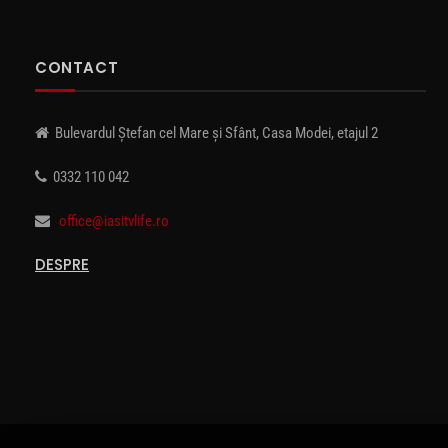
CONTACT
Bulevardul Ștefan cel Mare și Sfânt, Casa Modei, etajul 2
0332 110 042
office@iasitvlife.ro
DESPRE