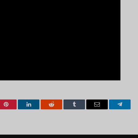
Pinterest
LinkedIn
Reddit
Tumblr
Email
Telegra