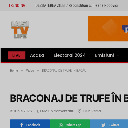
TRENDING
DEZBATEREA ZILEI / Reconstituiri cu Ileana Popovici
LIVE
Acasa
Electoral 2024
Emisiuni
»
»
Home
Video
BRACONAJ DE TRUFE ÎN BACĂU
BRACONAJ DE TRUFE ÎN
15 iunie 2026
Niciun comentariu
1 Min Read
Facebook
WhatsApp
Twitter