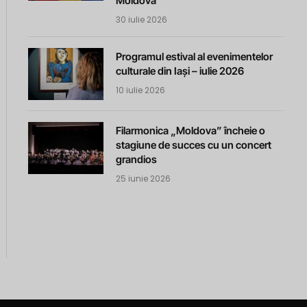
Moldova
30 iulie 2026
Programul estival al evenimentelor
culturale din Iași – iulie 2026
10 iulie 2026
Filarmonica „Moldova” încheie o
stagiune de succes cu un concert
grandios
25 iunie 2026
m