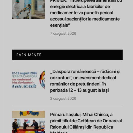
PRIMER: “Întreruperea alimentării cu
energie electrică a fabricilor de
medicamente va pune în pericol
accesul pacienților la medicamente
esențiale”
7 august 2026
EVENIMENTE
„Diaspora românească – rădăcini și
orizonturi”, un eveniment dedicat
românilor de pretutindeni, în
perioada 12 – 13 august la Iași
2 august 2026
Primarul Iașului, Mihai Chirica, a
primit titlul de Cetățean de Onoare al
Raionului Călărași din Republica