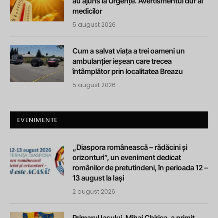
au ajuns la Urgențe. Avertismentul dur al
medicilor
5 august 2026
Cum a salvat viața a trei oameni un
ambulanțier ieșean care trecea
întâmplător prin localitatea Breazu
5 august 2026
EVENIMENTE
„Diaspora românească – rădăcini și
orizonturi”, un eveniment dedicat
românilor de pretutindeni, în perioada 12 –
13 august la Iași
2 august 2026
Primarul Iașului, Mihai Chirica, a primit