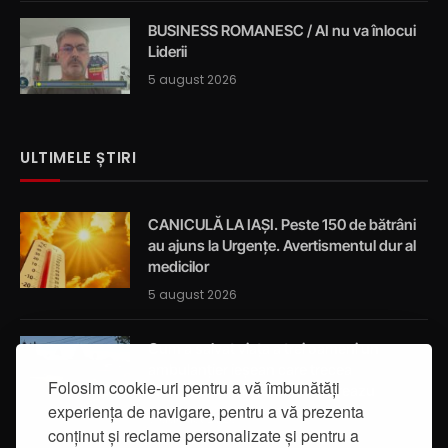
BUSINESS ROMANESC / AI nu va înlocui
Liderii
5 august 2026
ULTIMELE ȘTIRI
CANICULĂ LA IAȘI. Peste 150 de bătrâni
au ajuns la Urgențe. Avertismentul dur al
medicilor
5 august 2026
Cum a salvat viața a trei oameni un
ambulanțier ieșean care trecea
Folosim cookie-uri pentru a vă îmbunătăți
întâmplător prin localitatea Breazu
experiența de navigare, pentru a vă prezenta
5 august 2026
conținut și reclame personalizate și pentru a