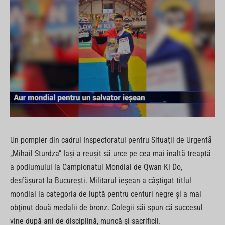
Un pompier din cadrul Inspectoratul pentru Situaţii de Urgentã
„Mihail Sturdza” Iaşi a reuşit să urce pe cea mai înaltă treaptă
a podiumului la Campionatul Mondial de Qwan Ki Do,
desfăşurat la Bucureşti. Militarul ieşean a câştigat titlul
mondial la categoria de luptă pentru centuri negre şi a mai
obţinut două medalii de bronz. Colegii săi spun că succesul
vine după ani de disciplină, muncă şi sacrificii.