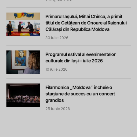
Primarul Iașului, Mihai Chirica, a primit
titlul de Cetățean de Onoare al Raionului
Călărași din Republica Moldova
30 iulie 2026
Programul estival al evenimentelor
culturale din Iași – iulie 2026
10 iulie 2026
Filarmonica „Moldova” încheie o
stagiune de succes cu un concert
grandios
25 iunie 2026