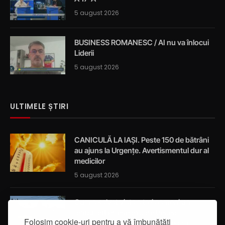
5 august 2026
BUSINESS ROMANESC / AI nu va înlocui
Liderii
5 august 2026
ULTIMELE ȘTIRI
CANICULĂ LA IAȘI. Peste 150 de bătrâni
au ajuns la Urgențe. Avertismentul dur al
medicilor
5 august 2026
Cum a salvat viața a trei oameni un
ambulanțier ieșean care trecea
Folosim cookie-uri pentru a vă îmbunătăți
întâmplător prin localitatea Breazu