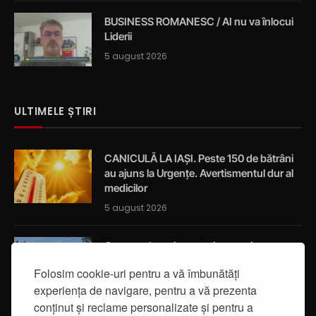
BUSINESS ROMANESC / AI nu va înlocui
Liderii
5 august 2026
ULTIMELE ȘTIRI
CANICULĂ LA IAȘI. Peste 150 de bătrâni
au ajuns la Urgențe. Avertismentul dur al
medicilor
5 august 2026
Cum a salvat viața a trei oameni un
ambulanțier ieșean care trecea
Folosim cookie-uri pentru a vă îmbunătăți
întâmplător prin localitatea Breazu
experiența de navigare, pentru a vă prezenta
5 august 2026
conținut și reclame personalizate și pentru a