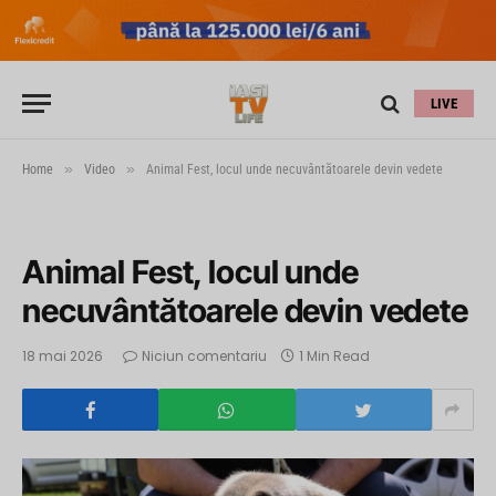
LIVE
»
»
Home
Video
Animal Fest, locul unde necuvântătoarele devin vedete
Animal Fest, locul unde
necuvântătoarele devin vedete
18 mai 2026
Niciun comentariu
1 Min Read