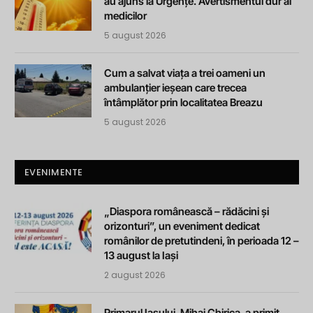
au ajuns la Urgențe. Avertismentul dur al
medicilor
5 august 2026
Cum a salvat viața a trei oameni un
ambulanțier ieșean care trecea
întâmplător prin localitatea Breazu
5 august 2026
EVENIMENTE
„Diaspora românească – rădăcini și
orizonturi”, un eveniment dedicat
românilor de pretutindeni, în perioada 12 –
13 august la Iași
2 august 2026
Primarul Iașului, Mihai Chirica, a primit