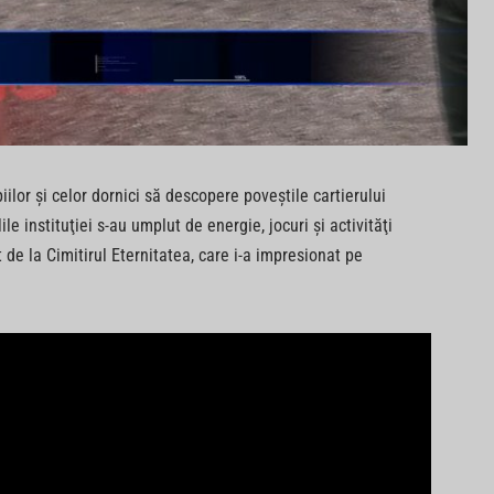
iilor şi celor dornici să descopere poveştile cartierului
le instituţiei s-au umplut de energie, jocuri şi activităţi
t de la Cimitirul Eternitatea, care i-a impresionat pe