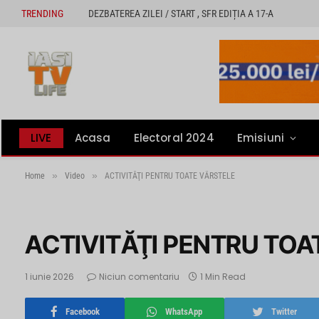
TRENDING
DEZBATEREA ZILEI / START , SFR EDIȚIA A 17-A
LIVE
Acasa
Electoral 2024
Emisiuni
»
»
Home
Video
ACTIVITĂŢI PENTRU TOATE VÂRSTELE
ACTIVITĂŢI PENTRU TOA
1 iunie 2026
Niciun comentariu
1 Min Read
Facebook
WhatsApp
Twitter