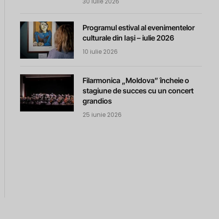
30 iulie 2026
Programul estival al evenimentelor
culturale din Iași – iulie 2026
10 iulie 2026
Filarmonica „Moldova” încheie o
stagiune de succes cu un concert
grandios
25 iunie 2026
m