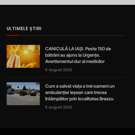
ULTIMELE ȘTIRI
CANICULĂ LA IAȘI. Peste 150 de
bătrâni au ajuns la Urgențe.
Avertismentul dur al medicilor
5 august 2026
Cum a salvat viața a trei oameni un
ambulanțier ieșean care trecea
întâmplător prin localitatea Breazu
5 august 2026