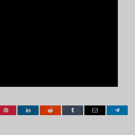
Pinterest
LinkedIn
Reddit
Tumblr
Email
Telegra