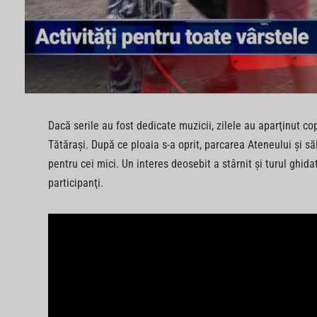
Dacă serile au fost dedicate muzicii, zilele au aparţinut cop
Tătăraşi. După ce ploaia s-a oprit, parcarea Ateneului şi săli
pentru cei mici. Un interes deosebit a stârnit şi turul ghida
participanţi.