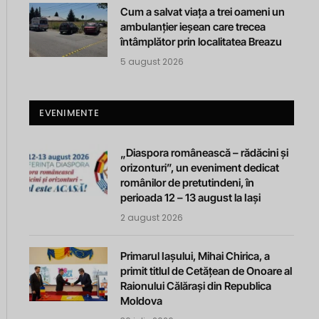
Cum a salvat viața a trei oameni un
ambulanțier ieșean care trecea
întâmplător prin localitatea Breazu
5 august 2026
EVENIMENTE
„Diaspora românească – rădăcini și
orizonturi”, un eveniment dedicat
românilor de pretutindeni, în
perioada 12 – 13 august la Iași
2 august 2026
Primarul Iașului, Mihai Chirica, a
primit titlul de Cetățean de Onoare al
Raionului Călărași din Republica
Moldova