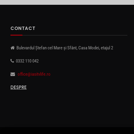
CONTACT
Bulevardul Ștefan cel Mare și Sfânt, Casa Modei, etajul 2
0332 110 042
office@iasitvlife.ro
DESPRE