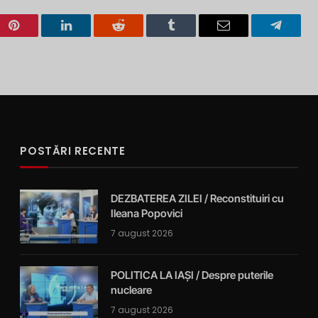
Pinterest
LinkedIn
Reddit
Tumblr
Email
Telegra
POSTĂRI RECENTE
DEZBATEREA ZILEI / Reconstituiri cu
Ileana Popovici
7 august 2026
POLITICA LA IAȘI / Despre puterile
nucleare
7 august 2026