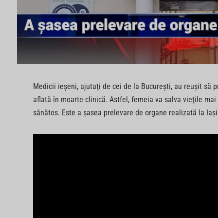
Medicii ieşeni, ajutaţi de cei de la Bucureşti, au reuşit s
aflată în moarte clinică. Astfel, femeia va salva vieţile m
sănătos. Este a şasea prelevare de organe realizată la Iaşi