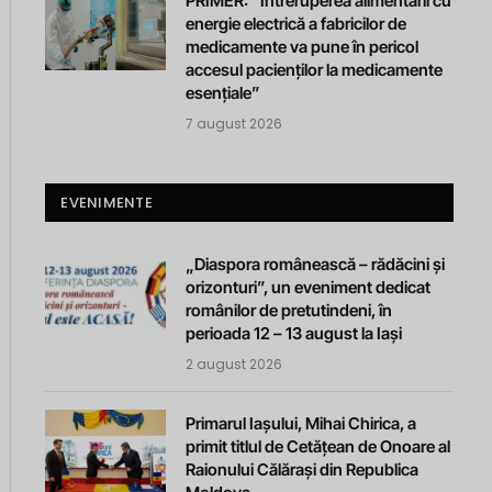
PRIMER: “Întreruperea alimentării cu
energie electrică a fabricilor de
medicamente va pune în pericol
accesul pacienților la medicamente
esențiale”
7 august 2026
EVENIMENTE
„Diaspora românească – rădăcini și
orizonturi”, un eveniment dedicat
românilor de pretutindeni, în
perioada 12 – 13 august la Iași
2 august 2026
Primarul Iașului, Mihai Chirica, a
primit titlul de Cetățean de Onoare al
Raionului Călărași din Republica