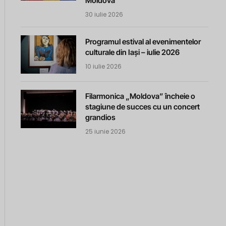
Moldova
30 iulie 2026
Programul estival al evenimentelor
culturale din Iași – iulie 2026
10 iulie 2026
Filarmonica „Moldova” încheie o
stagiune de succes cu un concert
grandios
25 iunie 2026