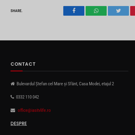
SHARE.
Facebook
WhatsApp
Twitter
CONTACT
Bulevardul Ștefan cel Mare și Sfânt, Casa Modei, etajul 2
0332 110 042
office@iasitvlife.ro
DESPRE