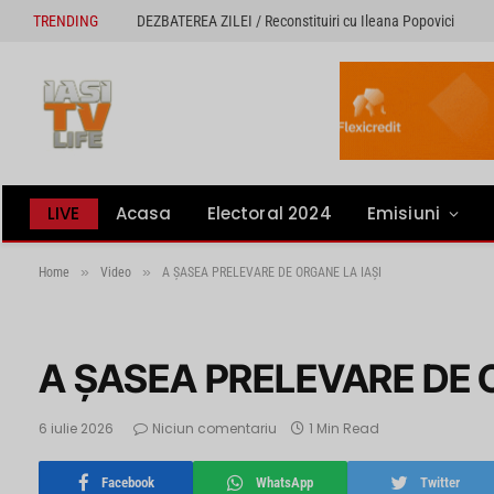
TRENDING
DEZBATEREA ZILEI / Reconstituiri cu Ileana Popovici
LIVE
Acasa
Electoral 2024
Emisiuni
»
»
Home
Video
A ŞASEA PRELEVARE DE ORGANE LA IAŞI
A ŞASEA PRELEVARE DE 
6 iulie 2026
Niciun comentariu
1 Min Read
Facebook
WhatsApp
Twitter