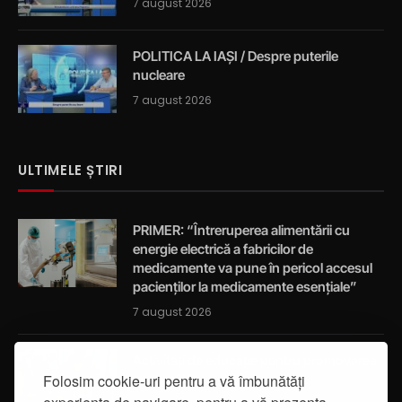
7 august 2026
POLITICA LA IAȘI / Despre puterile
nucleare
7 august 2026
ULTIMELE ȘTIRI
PRIMER: “Întreruperea alimentării cu
energie electrică a fabricilor de
medicamente va pune în pericol accesul
pacienților la medicamente esențiale”
7 august 2026
Activități de educație pentru promovarea
Folosim cookie-uri pentru a vă îmbunătăți
integrității