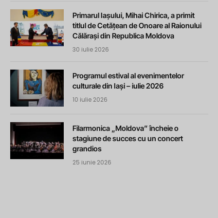
Primarul Iașului, Mihai Chirica, a primit
titlul de Cetățean de Onoare al Raionului
Călărași din Republica Moldova
30 iulie 2026
Programul estival al evenimentelor
culturale din Iași – iulie 2026
10 iulie 2026
Filarmonica „Moldova” încheie o
stagiune de succes cu un concert
grandios
25 iunie 2026