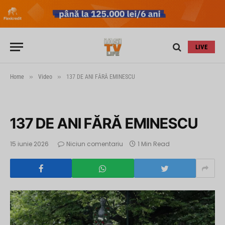
LIVE
»
»
Home
Video
137 DE ANI FĂRĂ EMINESCU
137 DE ANI FĂRĂ EMINESCU
15 iunie 2026
Niciun comentariu
1 Min Read