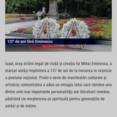
Iaşul, oraş strâns legat de viaţă şi creaţia lui Mihai Eminescu, a
marcat astăzi împlinirea a 137 de ani de la trecerea în veşnicie
a poetului naţional. Printr-o serie de manifestări culturale şi
artistice, comunitatea a adus un omagiu celui care rămâne una
dintre cele mai importante personalităţi ale literaturii române,
păstrând vie moştenirea sa spirituală pentru generaţiile de
astăzi şi de mâine.