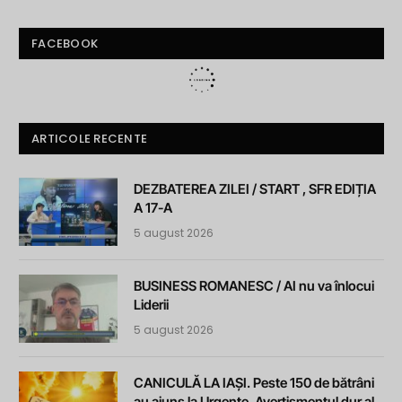
FACEBOOK
ARTICOLE RECENTE
DEZBATEREA ZILEI / START , SFR EDIȚIA
A 17-A
5 august 2026
BUSINESS ROMANESC / AI nu va înlocui
Liderii
5 august 2026
CANICULĂ LA IAȘI. Peste 150 de bătrâni
au ajuns la Urgențe. Avertismentul dur al