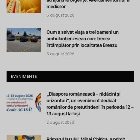
medicilor
5 august 2026
Cum a salvat viața a trei oameni un
ambulanțier ieșean care trecea
întâmplător prin localitatea Breazu
5 august 2026
EVENIMENTE
„Diaspora românească – rădăcini și
orizonturi”, un eveniment dedicat
românilor de pretutindeni, în perioada 12 –
13 august la Iași
2 august 2026
Primarul Iașului, Mihai Chirica, a primit