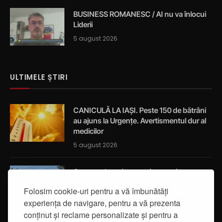
BUSINESS ROMANESC / AI nu va înlocui
Liderii
5 august 2026
ULTIMELE ȘTIRI
CANICULĂ LA IAȘI. Peste 150 de bătrâni
au ajuns la Urgențe. Avertismentul dur al
medicilor
5 august 2026
Cum a salvat viața a trei oameni un
ambulanțier ieșean care trecea
Folosim cookie-uri pentru a vă îmbunătăți
întâmplător prin localitatea Breazu
experiența de navigare, pentru a vă prezenta
5 august 2026
conținut și reclame personalizate și pentru a