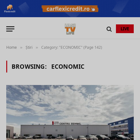
LIVE
Home
Știri
Category: "ECONOMIC" (Page 142)
»
»
BROWSING:
ECONOMIC