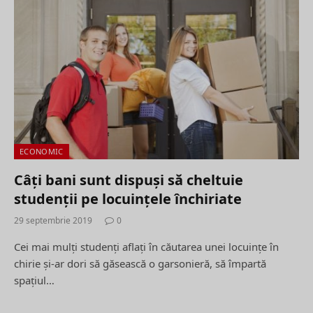
ECONOMIC
Câţi bani sunt dispuşi să cheltuie
studenţii pe locuinţele închiriate
29 septembrie 2019
0
Cei mai mulţi studenţi aflaţi în căutarea unei locuinţe în
chirie şi-ar dori să găsească o garsonieră, să împartă
spaţiul…