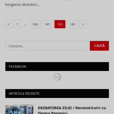
longevivi directori…
Previous
Next
…
1
140
141
142
143
FACEBOOK
ARTICOLE RECENTE
DEZBATEREA ZILEI / Reconstituiri cu
Ileana Popovici