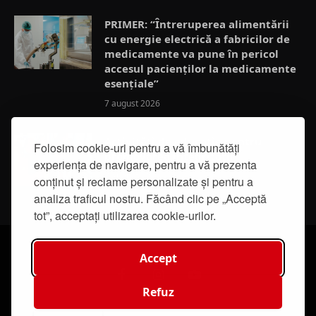
PRIMER: “Întreruperea alimentării
cu energie electrică a fabricilor de
medicamente va pune în pericol
accesul pacienților la medicamente
esențiale”
7 august 2026
Activități de educație pentru
Folosim cookie-uri pentru a vă îmbunătăți
promovarea integrității
experiența de navigare, pentru a vă prezenta
7 august 2026
conținut și reclame personalizate și pentru a
analiza traficul nostru. Făcând clic pe „Acceptă
tot”, acceptați utilizarea cookie-urilor.
Accept
Facebook
Instagram
YouTube
Refuz