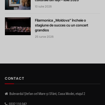
10 iulie 2026
Filarmonica „Moldova” încheie o
stagiune de succes cu un concert
grandios
25 iunie 2026
CONTACT
Bulevardul Ștefan cel Mare și Sfânt, Casa Modei, etajul 2
0332 110 042