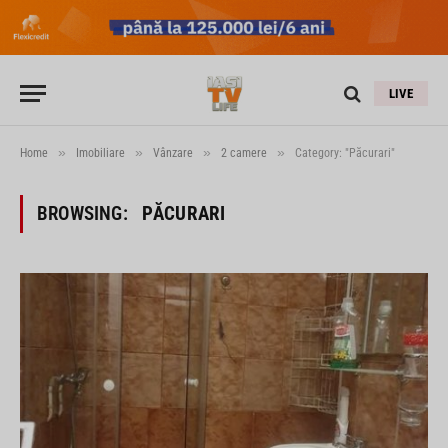
LIVE
»
»
»
»
Home
Imobiliare
Vânzare
2 camere
Category: "Păcurari"
BROWSING:
PĂCURARI