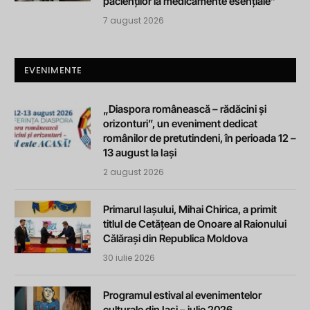
pacienților la medicamente esențiale”
7 august 2026
EVENIMENTE
„Diaspora românească – rădăcini și
orizonturi”, un eveniment dedicat
românilor de pretutindeni, în perioada 12 –
13 august la Iași
2 august 2026
Primarul Iașului, Mihai Chirica, a primit
titlul de Cetățean de Onoare al Raionului
Călărași din Republica Moldova
30 iulie 2026
Programul estival al evenimentelor
culturale din Iași – iulie 2026