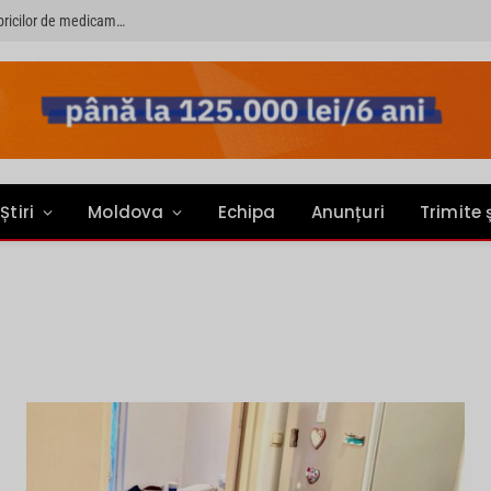
PRIMER: “Întreruperea alimentării cu energie electrică a fabricilor de medicamente va pune în pericol accesul pacienților la medicamente esențiale”
Știri
Moldova
Echipa
Anunțuri
Trimite 