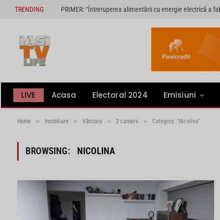
TRENDING
LIVE
Acasa
Electoral 2024
Emisiuni
»
»
»
»
Home
Imobiliare
Vânzare
2 camere
Category: "Nicolina"
BROWSING:
NICOLINA