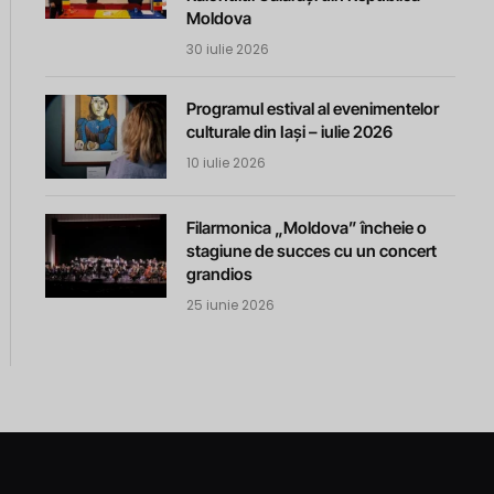
Moldova
30 iulie 2026
Programul estival al evenimentelor
culturale din Iași – iulie 2026
10 iulie 2026
Filarmonica „Moldova” încheie o
stagiune de succes cu un concert
grandios
25 iunie 2026