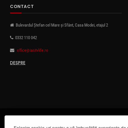
CONTACT
Bulevardul Ștefan cel Mare și Sfânt, Casa Modei, etajul 2
0332 110 042
office@iasitvlife.ro
DESPRE
Folosim cookie-uri pentru a vă îmbunătăți experiența de 