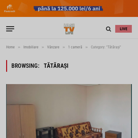
LIVE
»
»
»
»
Home
Imobiliare
Vânzare
1 cameră
Category: "Tătărași"
BROWSING:
TĂTĂRAȘI