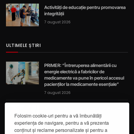
Activități de educație pentru promovarea
integrității
7 august 2026
ULTIMELE ȘTIRI
PRIMER: “Întreruperea alimentării cu
energie electrică a fabricilor de
medicamente va pune în pericol accesul
pacienților la medicamente esențiale”
7 august 2026
Activități de educație pentru promovarea
integrității
Folosim cookie-uri pentru a vă îmbunătăți
experiența de navigare, pentru a vă prezenta
7 august 2026
conținut și reclame personalizate și pentru a