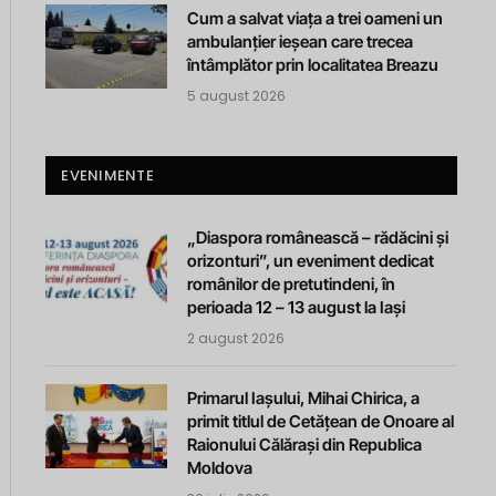
Cum a salvat viața a trei oameni un
ambulanțier ieșean care trecea
întâmplător prin localitatea Breazu
5 august 2026
EVENIMENTE
„Diaspora românească – rădăcini și
orizonturi”, un eveniment dedicat
românilor de pretutindeni, în
perioada 12 – 13 august la Iași
2 august 2026
Primarul Iașului, Mihai Chirica, a
primit titlul de Cetățean de Onoare al
Raionului Călărași din Republica
Moldova