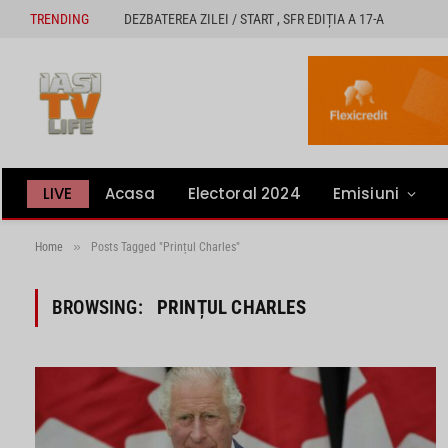
TRENDING
DEZBATEREA ZILEI / START , SFR EDIȚIA A 17-A
LIVE
Acasa
Electoral 2024
Emisiuni
»
Home
Posts Tagged "Prințul Charles"
BROWSING:
PRINȚUL CHARLES