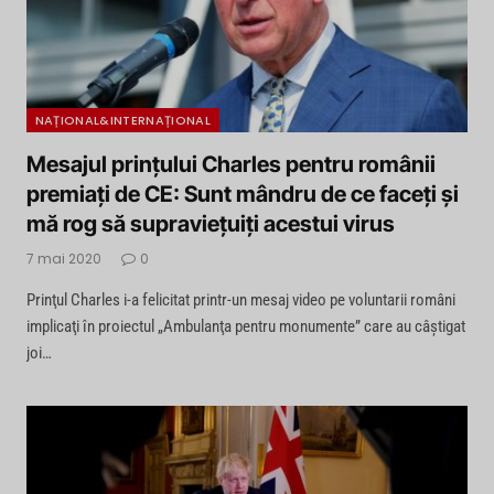
NAȚIONAL&INTERNAȚIONAL
Mesajul prinţului Charles pentru românii
premiaţi de CE: Sunt mândru de ce faceţi şi
mă rog să supravieţuiţi acestui virus
7 mai 2020
0
Prinţul Charles i-a felicitat printr-un mesaj video pe voluntarii români
implicaţi în proiectul „Ambulanţa pentru monumente” care au câştigat
joi…