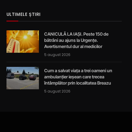
ULTIMELE ȘTIRI
CANICULĂ LA IAȘI. Peste 150 de
bătrâni au ajuns la Urgențe.
Avertismentul dur al medicilor
5 august 2026
Cum a salvat viața a trei oameni un
ambulanțier ieșean care trecea
întâmplător prin localitatea Breazu
5 august 2026