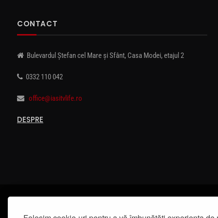
CONTACT
Bulevardul Ștefan cel Mare și Sfânt, Casa Modei, etajul 2
0332 110 042
office@iasitvlife.ro
DESPRE
Folosim cookie-uri pentru a vă îmbunătăți experiența de 